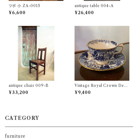
ツボ 小 ZA-0015
antique table 004-A
¥6,600
¥26,400
antique chair 009-B
Vintage Royal Crown Derb
y | Blue and White Mikado |
¥33,200
¥9,400
カップ＆ソーサ―
CATEGORY
furniture