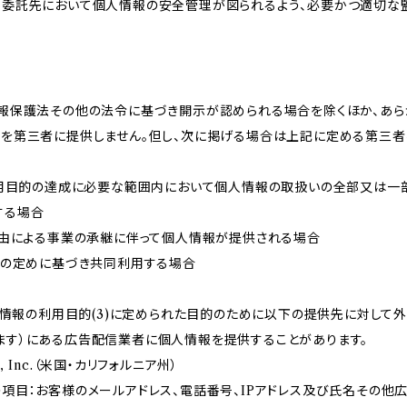
、委託先において個人情報の安全管理が図られるよう、必要かつ適切な
情報保護法その他の法令に基づき開示が認められる場合を除くほか、あ
報を第三者に提供しません。但し、次に掲げる場合は上記に定める第三
が利用目的の達成に必要な範囲内において個人情報の取扱いの全部又は一
する場合
事由による事業の承継に伴って個人情報が提供される場合
法の定めに基づき共同利用する場合
個人情報の利用目的(3)に定められた目的のために以下の提供先に対して
ます）にある広告配信業者に個人情報を提供することがあります。
ms, Inc.（米国・カリフォルニア州）
項目：お客様のメールアドレス、電話番号、IPアドレス及び氏名その他