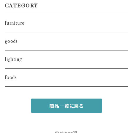
CATEGORY
furniture
goods
lighting
foods
商品一覧に戻る
© nitowa28