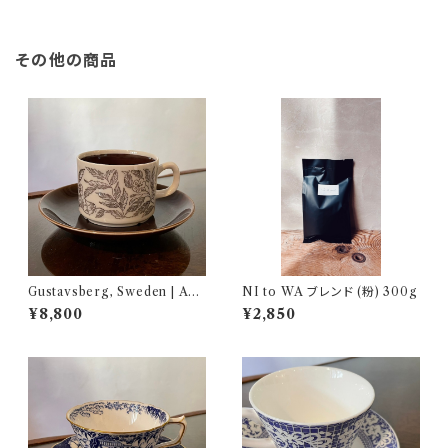
その他の商品
Gustavsberg, Sweden | Ada
NI to WA ブレンド (粉) 300g
series | コーヒーカップセット
¥8,800
¥2,850
NI011