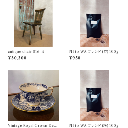
antique chair 016-B
NI to WA ブレンド (豆) 100g
¥30,300
¥950
Vintage Royal Crown Derb
NI to WA ブレンド (粉) 100g