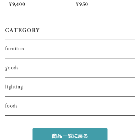
y | Blue and White Mikado |
¥9,400
¥950
カップ＆ソーサ―
CATEGORY
furniture
goods
lighting
foods
商品一覧に戻る