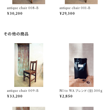
antique chair 008-B
antique chair 001-B
¥30,200
¥29,300
その他の商品
antique chair 009-B
NI to WA ブレンド (豆) 300g
¥33,200
¥2,850