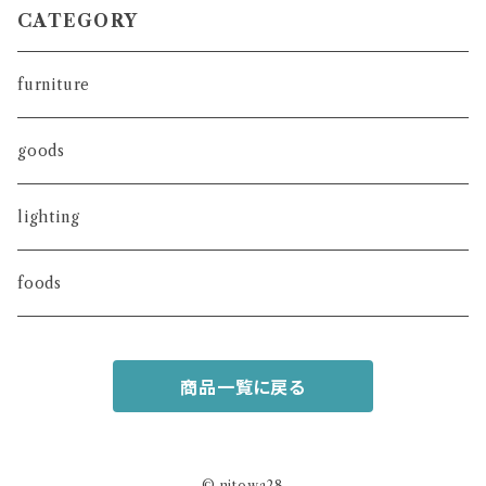
CATEGORY
furniture
goods
lighting
foods
商品一覧に戻る
© nitowa28