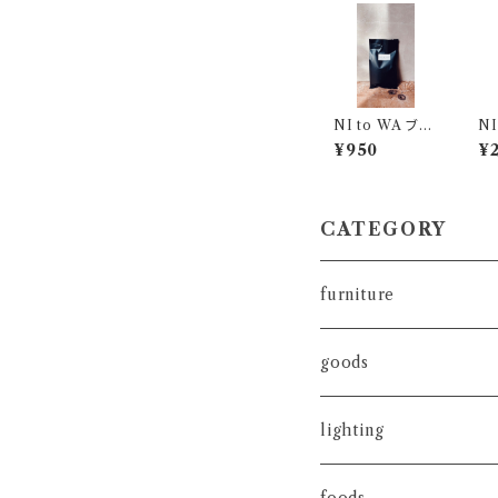
NI to WA ブレ
NI
ンド (粉) 100g
¥950
¥2
CATEGORY
furniture
goods
lighting