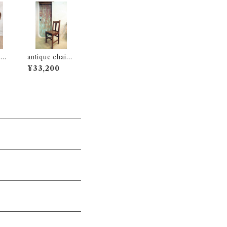
ir
antique chair
009-B
¥33,200