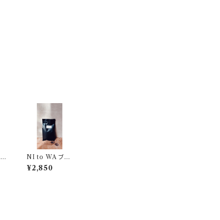
ブレ
NI to WA ブレ
200g
ンド (豆) 300g
¥2,850