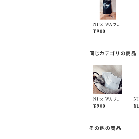
NI to WA ブレ
ンド (豆) 定期便
¥900
同じカテゴリの商品
NI to WA ブレ
NI
ンド (ドリップバ
ンド
¥900
¥1
ッグ5個入り)
その他の商品