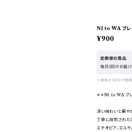
NI to WA ブ
¥900
定期便の商品
毎月1回のお届け
※価格は1回分の価格
✳︎✳︎NI to WA ブ
深い味わいと華や
丁寧に焙煎された
エチオピア、エルサ