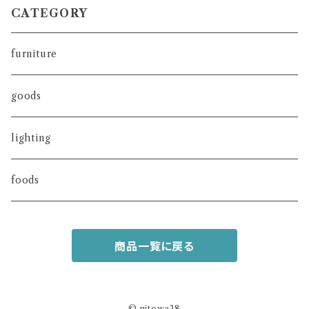
CATEGORY
furniture
goods
lighting
foods
商品一覧に戻る
© nitowa28