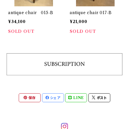
antique chair 015-B
antique chair 017-B
¥34,100
¥21,000
SOLD OUT
SOLD OUT
保存
シェア
LINE
ポスト