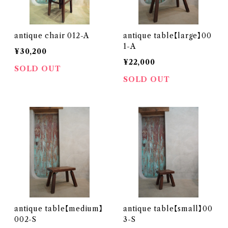
antique chair 012-A
antique table【large】00
1-A
¥30,200
¥22,000
SOLD OUT
SOLD OUT
antique table【medium】
antique table【small】00
002-S
3-S